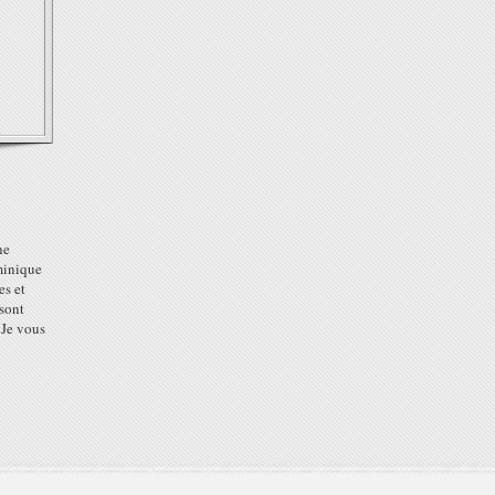
ne
minique
es et
 sont
 Je vous