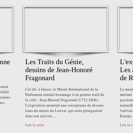
ymne
Les Traits du Génie,
L'ex
dessins de Jean-Honoré
Les 
Fragonard
de R
alonen
Cet été, à Grasse, le Musée International de la
Le musé
elfelt
Parfumerie rendait hommage à un peintre natif de
mettant 
eintres
la ville : Jean-Honoré Fragonard (1732-1806).
passionn
res
L'exposition montrait une soixantaine de dessins
naturell
issus du musée du Louvre, qui nous plongeaient
l'arriv
dans son univers....
Europe..
Lire la suite
Lire la 