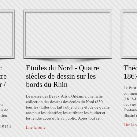
:
Etoiles du Nord - Quatre
Théo
tre
siècles de dessin sur les
1867
r /
bords du Rhin
Le Petit
consacr
Le musée des Beaux-Arts d'Orléans a une riche
(1812-1
collection des dessins des écoles du Nord (830
r a
oeuvres 
feuilles). Elles ont fait l'objet d'une étude de quatre
ls de
Fontaine
ans pour les identifier, les attribuer, les étudier et
ition.
illustré
les rendre accessible au public. Après tout ce...
Lire la 
e 1914 à
Lire la suite