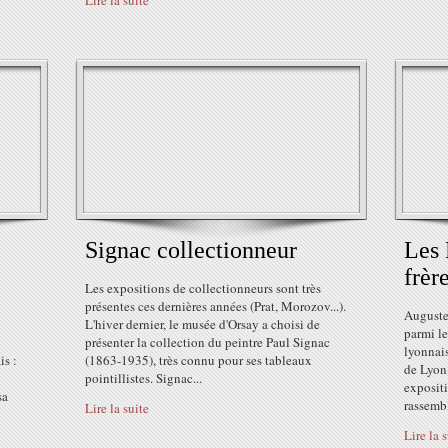
Lire la suite
Signac collectionneur
Les 
frèr
Les expositions de collectionneurs sont très
présentes ces dernières années (Prat, Morozov...).
Auguste
L'hiver dernier, le musée d'Orsay a choisi de
parmi le
présenter la collection du peintre Paul Signac
lyonnai
is :
(1863-1935), très connu pour ses tableaux
de Lyon 
pointillistes. Signac...
expositi
sa
rassembl
Lire la suite
Lire la 