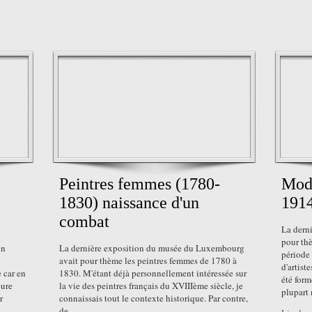
Peintres femmes (1780-
Mode
1830) naissance d'un
191
combat
La dern
pour thè
in
La dernière exposition du musée du Luxembourg
période 
avait pour thème les peintres femmes de 1780 à
d'artist
e car en
1830. M'étant déjà personnellement intéressée sur
été form
eure
la vie des peintres français du XVIIIème siècle, je
plupart 
r
connaissais tout le contexte historique. Par contre,
de...