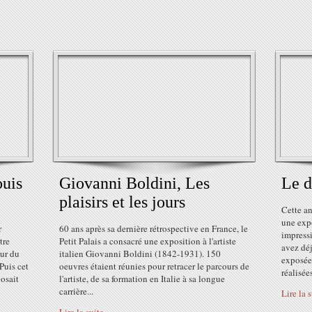
ouis
Giovanni Boldini, Les
Le d
plaisirs et les jours
Cette an
une exp
r
60 ans après sa dernière rétrospective en France, le
impress
tre
Petit Palais a consacré une exposition à l'artiste
avez déj
eur du
italien Giovanni Boldini (1842-1931). 150
exposées
Puis cet
oeuvres étaient réunies pour retracer le parcours de
réalisée
posait
l'artiste, de sa formation en Italie à sa longue
carrière...
Lire la 