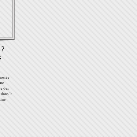
 ?
s
 musée
une
ie des
s dans la
aine