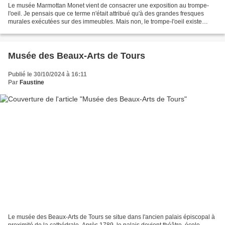
Le musée Marmottan Monet vient de consacrer une exposition au trompe-
l'oeil. Je pensais que ce terme n'était attribué qu'à des grandes fresques
murales exécutées sur des immeubles. Mais non, le trompe-l'oeil existe
depuis 1520 à travers des tableaux qui...
Musée des Beaux-Arts de Tours
Publié le 30/10/2024 à 16:11
Par
Faustine
Le musée des Beaux-Arts de Tours se situe dans l'ancien palais épiscopal à
proximité de la cathédrale. Après 1789, le palais devient théâtre, école