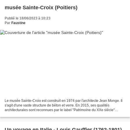
musée Sainte-Croix (Poitiers)
Publié le 18/06/2023 à 10:23
Par
Faustine
Le musée Sainte-Croix est construit en 1974 par l'architecte Jean Monge. Il
s'agit d'une vaste structure de béton et verre. En 2015, ses qualités
architecturales sont reconnues par le label "Patrimoine du XXe siècle"
décerné par le Ministère de la Culture....
Un voyage en Italie - Louis Gauffier (1762-1801)