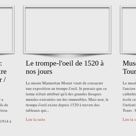
:
Le trompe-l'oeil de 1520 à
Musé
tre
nos jours
Tour
r /
Le musée Marmottan Monet vient de consacrer
Le musé
une exposition au trompe-l'oeil. Je pensais que ce
l'ancien
terme n'était attribué qu'à des grandes fresques
cathédra
r a
murales exécutées sur des immeubles. Mais non, le
école ce
ls de
trompe-l'oeil existe depuis 1520 à travers des
l'initia
ition.
tableaux qui...
Tours : 
Lire la suite
Lire la 
e 1914 à