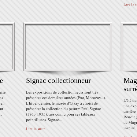
Lire la 
e
Signac collectionneur
Magr
surr
nisé
Les expositions de collectionneurs sont très
es
présentes ces dernières années (Prat, Morozov...).
L'été de
 en
L'hiver dernier, le musée d'Orsay a choisi de
une expo
ent
présenter la collection du peintre Paul Signac
carrière
nt
(1863-1935), très connu pour ses tableaux
Renoir (
pointillistes. Signac...
de Magri
inspiré..
Lire la suite