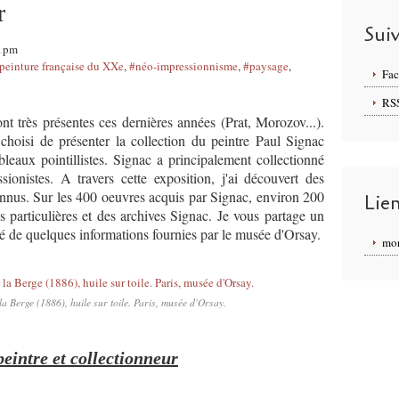
r
Sui
31pm
peinture française du XXe
,
#néo-impressionnisme
,
#paysage
,
Fa
RS
nt très présentes ces dernières années (Prat, Morozov...).
choisi de présenter la collection du peintre Paul Signac
leaux pointillistes. Signac a principalement collectionné
ionistes. A travers cette exposition, j'ai découvert des
connus. Sur les 400 oeuvres acquis par Signac, environ 200
Lie
ns particulières et des archives Signac. Je vous partage un
né de quelques informations fournies par le musée d'Orsay.
mon
la Berge (1886), huile sur toile. Paris, musée d'Orsay.
peintre et collectionneur