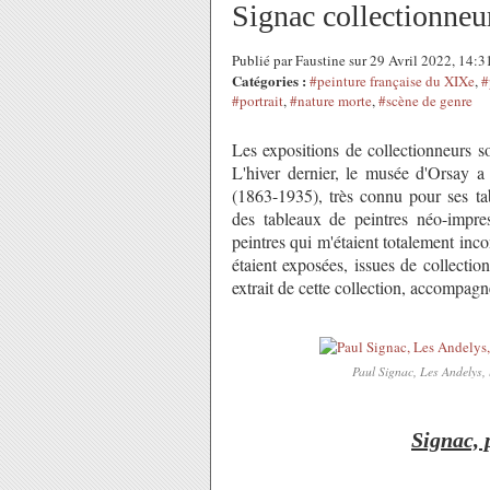
Signac collectionneu
Publié par Faustine sur 29 Avril 2022, 14:
Catégories :
#peinture française du XIXe
,
#
#portrait
,
#nature morte
,
#scène de genre
Les expositions de collectionneurs so
L'hiver dernier, le musée d'Orsay a 
(1863-1935), très connu pour ses tab
des tableaux de peintres néo-impress
peintres qui m'étaient totalement in
étaient exposées, issues de collectio
extrait de cette collection, accompag
Paul Signac, Les Andelys, 
Signac, 