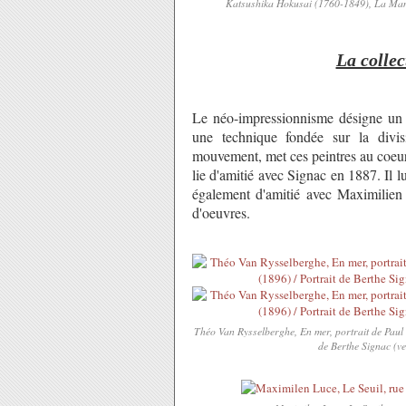
Katsushika Hokusai (1760-1849), La Manga
La collec
Le néo-impressionnisme désigne un
une technique fondée sur la divis
mouvement, met ces peintres au coeu
lie d'amitié avec Signac en 1887. Il lu
également d'amitié avec Maximilien
d'oeuvres.
Théo Van Rysselberghe, En mer, portrait de Paul S
de Berthe Signac (ve