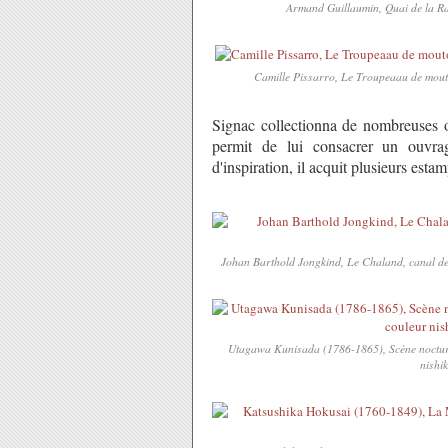
Armand Guillaumin, Quai de la Rapé
Camille Pissarro, Le Troupeaau de mouton
Signac collectionna de nombreuses 
permit de lui consacrer un ouvr
d'inspiration, il acquit plusieurs estam
Johan Barthold Jongkind, Le Chaland, canal de W
Utagawa Kunisada (1786-1865), Scène nocturne
nishik