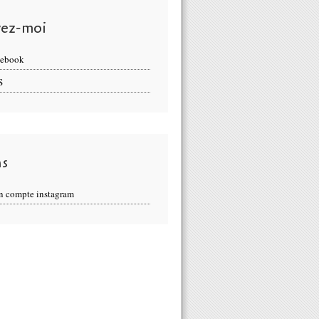
vez-moi
cebook
S
ns
 compte instagram