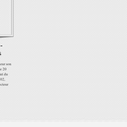
-
s
neur son
de 20
ent du
902,
ecteur