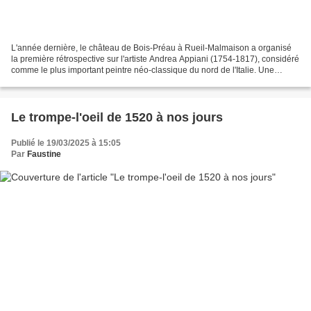
L'année dernière, le château de Bois-Préau à Rueil-Malmaison a organisé
la première rétrospective sur l'artiste Andrea Appiani (1754-1817), considéré
comme le plus important peintre néo-classique du nord de l'Italie. Une
centaine d'oeuvres étaient réunies...
Le trompe-l'oeil de 1520 à nos jours
Publié le 19/03/2025 à 15:05
Par
Faustine